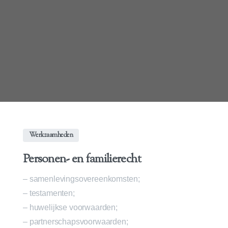
Skip
to
content
Werkzaamheden
Personen- en familierecht
– samenlevingsovereenkomsten;
– testamenten;
– huwelijkse voorwaarden;
– partnerschapsvoorwaarden;