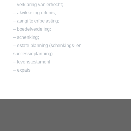
– verklaring van erfrecht;
– afwikkeling erfenis;
– aangifte erfbelasting;
– boedelverdeling;
– schenking;
– estate planning (schenkings- en
successieplanning)
– levenstestament
– expats