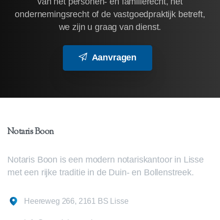
van het personen- en familierecht, het
ondernemingsrecht of de vastgoedpraktijk betreft,
we zijn u graag van dienst.
Aanvragen
Notaris
Boon
Notaris Boon is een modern notariskantoor in Lisse
met een rijke traditie in de Duin- en Bollenstreek.
Heereweg 266, 2161 BS Lisse